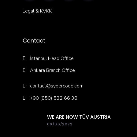
Legal & KVKK
Contact
İstanbul Head Office
Ankara Branch Office
contact@sybercode.com
+90 (850) 532 66 38
WE ARE NOW TÜV AUSTRIA
SYBERCODE
09/06/2022